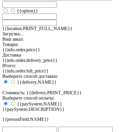
{{option}}
{{location.PRINT_FULL_NAME}}
Загрузка...
Ваш заказ:
Товары:
{{info.order.price}}
Доставка
{{info.order.delivery_price}}
Итого:
{{info.order.full_price}}
Выберите способ доставки:
{{delivery.NAME}}
Стоимость: {{delivery.PRINT_PRICE}}
Выберите способ оплаты:
{{paySystem.NAME}}
{{paySystem.DESCRIPTION}}
{{personField.NAME}}