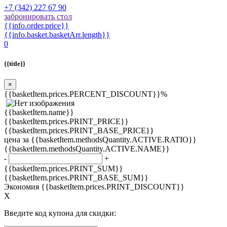
+7 (342) 227 67 90
забронировать стол
{{info.order.price}}
{{info.basket.basketArr.length}}
0
{{title}}
×
{{basketItem.prices.PERCENT_DISCOUNT}}%
{{basketItem.name}}
{{basketItem.prices.PRINT_PRICE}}
{{basketItem.prices.PRINT_BASE_PRICE}}
цена за {{basketItem.methodsQuantity.ACTIVE.RATIO}}
{{basketItem.methodsQuantity.ACTIVE.NAME}}
-
+
{{basketItem.prices.PRINT_SUM}}
{{basketItem.prices.PRINT_BASE_SUM}}
Экономия {{basketItem.prices.PRINT_DISCOUNT}}
X
Введите код купона для скидки: