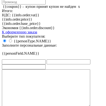
{{coupon}} -
купон принят
купон не найден
x
Итого:
НДС: {{info.order.vat}}
{{info.order.price}}
{{info.order.base_price}}
Экономия {{info.order.discount}}
К оформлению заказа
Выберите тип покупателя:
{{personType.NAME}}
Заполните персональные данные:
{{personField.NAME}}