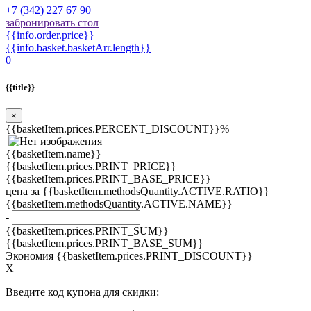
+7 (342) 227 67 90
забронировать стол
{{info.order.price}}
{{info.basket.basketArr.length}}
0
{{title}}
×
{{basketItem.prices.PERCENT_DISCOUNT}}%
{{basketItem.name}}
{{basketItem.prices.PRINT_PRICE}}
{{basketItem.prices.PRINT_BASE_PRICE}}
цена за {{basketItem.methodsQuantity.ACTIVE.RATIO}}
{{basketItem.methodsQuantity.ACTIVE.NAME}}
-
+
{{basketItem.prices.PRINT_SUM}}
{{basketItem.prices.PRINT_BASE_SUM}}
Экономия {{basketItem.prices.PRINT_DISCOUNT}}
X
Введите код купона для скидки: