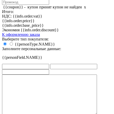
{{coupon}} -
купон принят
купон не найден
x
Итого:
НДС: {{info.order.vat}}
{{info.order.price}}
{{info.order.base_price}}
Экономия {{info.order.discount}}
К оформлению заказа
Выберите тип покупателя:
{{personType.NAME}}
Заполните персональные данные:
{{personField.NAME}}