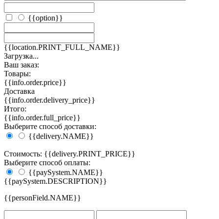
{{option}}
{{location.PRINT_FULL_NAME}}
Загрузка...
Ваш заказ:
Товары:
{{info.order.price}}
Доставка
{{info.order.delivery_price}}
Итого:
{{info.order.full_price}}
Выберите способ доставки:
{{delivery.NAME}}
Стоимость: {{delivery.PRINT_PRICE}}
Выберите способ оплаты:
{{paySystem.NAME}}
{{paySystem.DESCRIPTION}}
{{personField.NAME}}