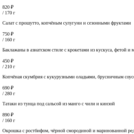
820 ₽
/ 170 г
Салат с прошутто, копчёным сулугуни и сезонными фруктами
750 ₽
/ 160 г
Баклажаны в азиатском стиле с крокетами из кускуса, фетой и 
450 ₽
/ 210 г
Копчёная скумбрия с кукурузными оладьями, брусничным соус
690 ₽
/ 280 г
Татаки из тунца под сальсой из манго с чили и кинзой
890 ₽
/ 160 г
Окрошка с ростбифом, чёрной смородиной и маринованной ре