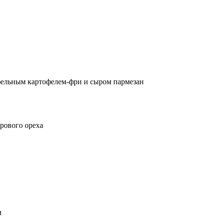
юфельным картофелем-фри и сыром пармезан
дрового ореха
м