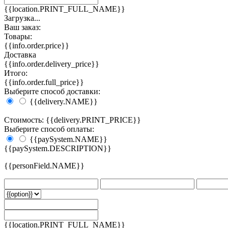
{{location.PRINT_FULL_NAME}}
Загрузка...
Ваш заказ:
Товары:
{{info.order.price}}
Доставка
{{info.order.delivery_price}}
Итого:
{{info.order.full_price}}
Выберите способ доставки:
{{delivery.NAME}}
Стоимость: {{delivery.PRINT_PRICE}}
Выберите способ оплаты:
{{paySystem.NAME}}
{{paySystem.DESCRIPTION}}
{{personField.NAME}}
{{location.PRINT_FULL_NAME}}