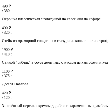
490 ₽
/ 380 г
Окрошка классическая с говядиной на квасе или на кефире
490 ₽
/ 320 г
Стейк из мраморной говядины в глазури из колы и чили с тр
1900 ₽
/ 410 г
Свиной "рябчик" в соусе деми-глас с муссом из картофеля и ке
1100 ₽
/ 375 г
Десерт Павлова
420 ₽
/ 120 г
Запечённый персик с кремом дор-блю и карамельным крамбло