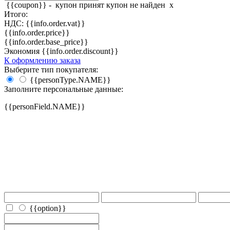
{{coupon}} -
купон принят
купон не найден
x
Итого:
НДС: {{info.order.vat}}
{{info.order.price}}
{{info.order.base_price}}
Экономия {{info.order.discount}}
К оформлению заказа
Выберите тип покупателя:
{{personType.NAME}}
Заполните персональные данные:
{{personField.NAME}}
{{option}}