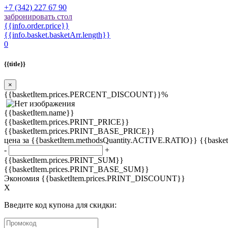
+7 (342) 227 67 90
забронировать стол
{{info.order.price}}
{{info.basket.basketArr.length}}
0
{{title}}
×
{{basketItem.prices.PERCENT_DISCOUNT}}%
{{basketItem.name}}
{{basketItem.prices.PRINT_PRICE}}
{{basketItem.prices.PRINT_BASE_PRICE}}
цена за {{basketItem.methodsQuantity.ACTIVE.RATIO}} {{bask
-
+
{{basketItem.prices.PRINT_SUM}}
{{basketItem.prices.PRINT_BASE_SUM}}
Экономия {{basketItem.prices.PRINT_DISCOUNT}}
X
Введите код купона для скидки: