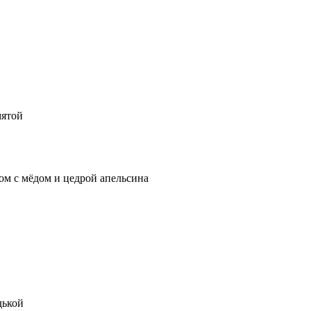
мятой
ом с мёдом и цедрой апельсина
дькой